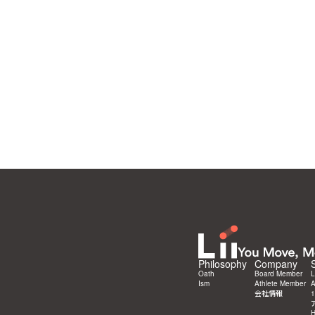
Philosophy
Company
Oath
Board Member
L
Ism
Athlete Member
会社情報
1
H