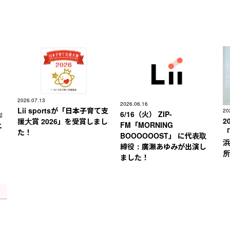
2026.07.13
2026.06.16
Lii sportsが「日本子育て支
20
』
6/16（火） ZIP-
2
援大賞 2026」を受賞しまし
上
FM「MORNING
「
た！
BOOOOOOST」 に代表取
浜
締役：廣瀬あゆみが出演し
所
ました！