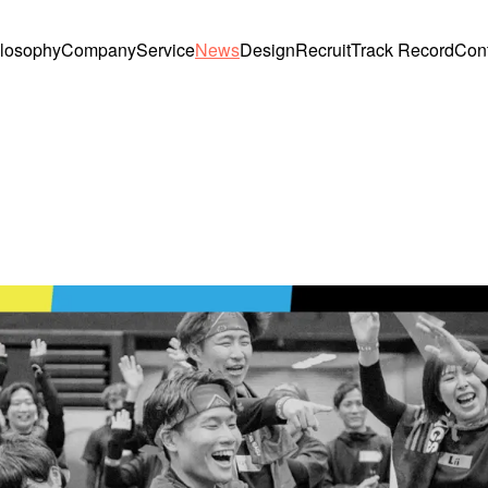
losophy
Company
Service
News
Design
Recruit
Track Record
Con