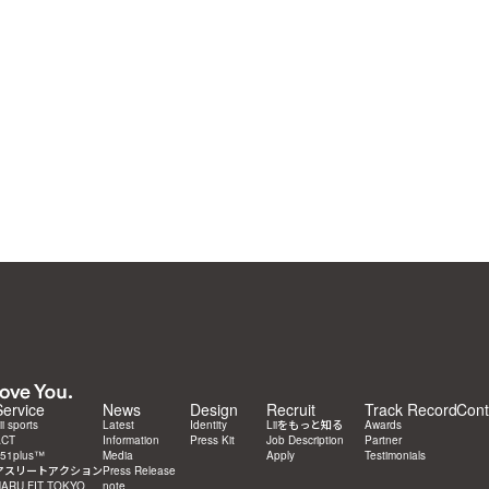
Service
News
Design
Recruit
Track
Record
Cont
ii sports
Latest
Identity
Liiをもっと知る
Awards
ACT
Information
Press Kit
Job Description
Partner 
51plus™
Media
Apply
Testimonials
アスリートアクション
Press Release
ARU FIT TOKYO
note