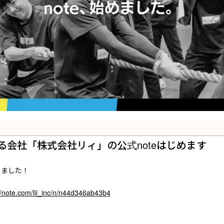
る会社「株式会社リィ」の公式noteはじめます
めました！
//note.com/lii_inc/n/n44d346ab43b4