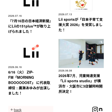
2026.07.13
2026.07.16
Lii sportsが「日本子育て支
『7月16日の日本経済新聞』
援大賞 2026」を受賞しまし
にLiiの151plus™︎が取り上
た！
げられました！
2026.06.16
2026.06.08
6/16（火） ZIP-
2026年7月、児童発達支援
FM「MORNING
「Lii sports studio」が横
BOOOOOOST」 に代表取
浜市・大阪市に3店舗同時開
締役：廣瀬あゆみが出演し
所決定！
ました！
back