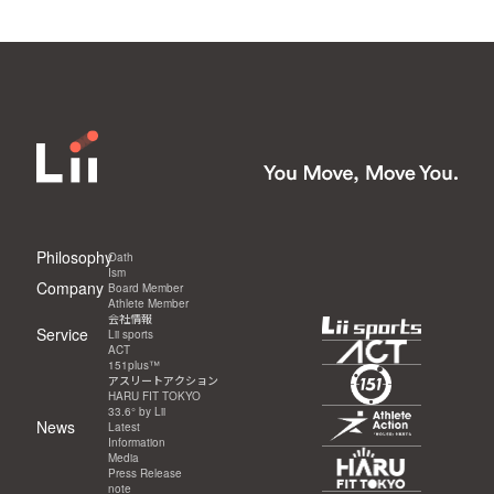
Philosophy
Oath
Ism
Company
Board Member
Athlete Member
会社情報
Service
Lii sports
ACT
151plus™
アスリートアクション
HARU FIT TOKYO
33.6° by Lii
News
Latest
Information
Media
Press Release
note