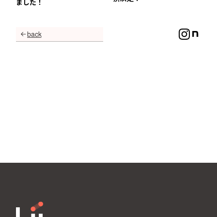
ました！
back