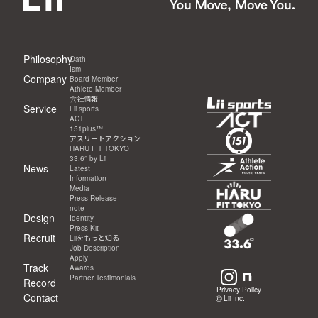
Philosophy
Oath
Ism
Company
Board Member
Athlete Member
会社情報
Service
Lii sports
ACT
151plus™
アスリートアクション
HARU FIT TOKYO
33.6° by Lii
News
Latest
Information
Media
Press Release
note
Design
Identity
Press Kit
Recruit
Liiをもっと知る
Job Description
Apply
Track
Awards
Partner Testimonials
Record
Privacy Policy
Contact
©
Lii Inc.