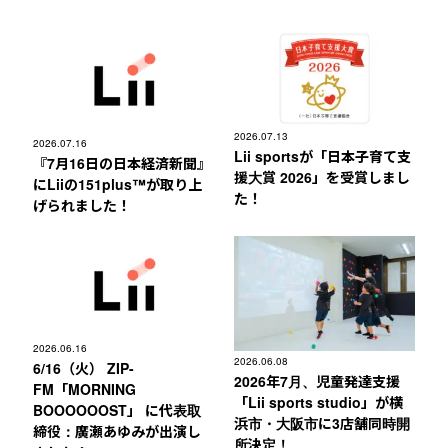
2026.07.13
2026.07.16
Lii sportsが「日本子育て支
『7月16日の日本経済新聞』
援大賞 2026」を受賞しまし
にLiiの151plus™︎が取り上
た！
げられました！
2026.06.16
2026.06.08
6/16（火） ZIP-
2026年7月、児童発達支援
FM「MORNING
「Lii sports studio」が横
BOOOOOOST」 に代表取
浜市・大阪市に3店舗同時開
締役：廣瀬あゆみが出演し
所決定！